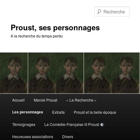
Aller
au
Rech
contenu
principal
Proust, ses personnages
A la recherche du temps perdu
Menu
Accueil
Marcel Proust
« La Recherche »
principal
Les personnages
Extraits
Proust et la belle époque
Témoignages
La Comédie-Française lit Proust
Heureuses associations
Divers