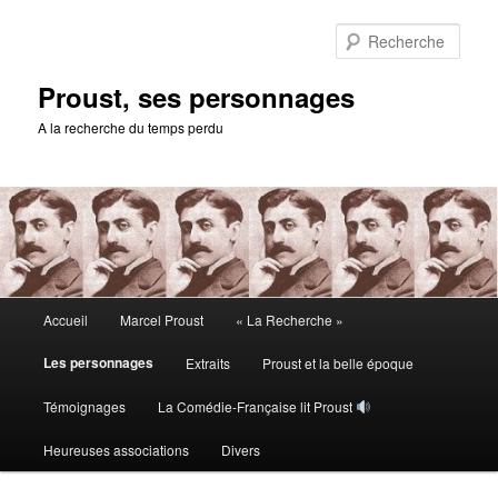
Aller
au
Rech
contenu
principal
Proust, ses personnages
A la recherche du temps perdu
Menu
Accueil
Marcel Proust
« La Recherche »
principal
Les personnages
Extraits
Proust et la belle époque
Témoignages
La Comédie-Française lit Proust
Heureuses associations
Divers