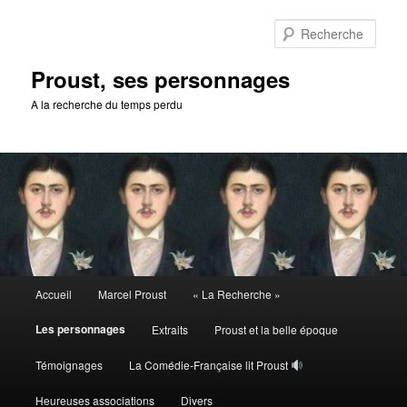
Aller
au
Rech
contenu
principal
Proust, ses personnages
A la recherche du temps perdu
Menu
Accueil
Marcel Proust
« La Recherche »
principal
Les personnages
Extraits
Proust et la belle époque
Témoignages
La Comédie-Française lit Proust
Heureuses associations
Divers