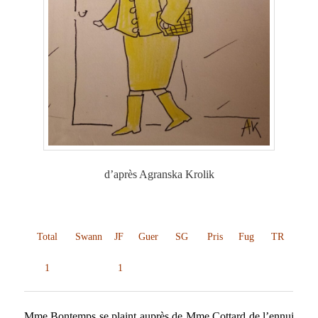
d’après Agranska Krolik
Total
Swann
JF
Guer
SG
Pris
Fug
TR
1
1
Mme Bontemps se plaint auprès de Mme Cottard de l’ennui