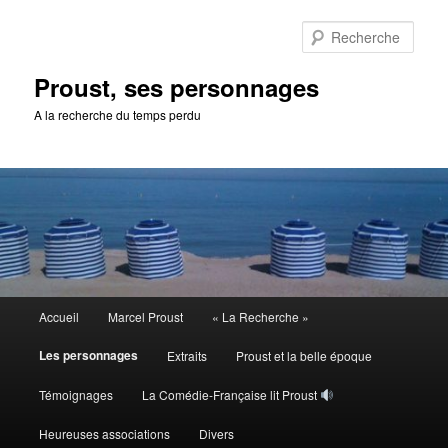
Aller
au
Rech
contenu
principal
Proust, ses personnages
A la recherche du temps perdu
Menu
Accueil
Marcel Proust
« La Recherche »
principal
Les personnages
Extraits
Proust et la belle époque
Témoignages
La Comédie-Française lit Proust
Heureuses associations
Divers