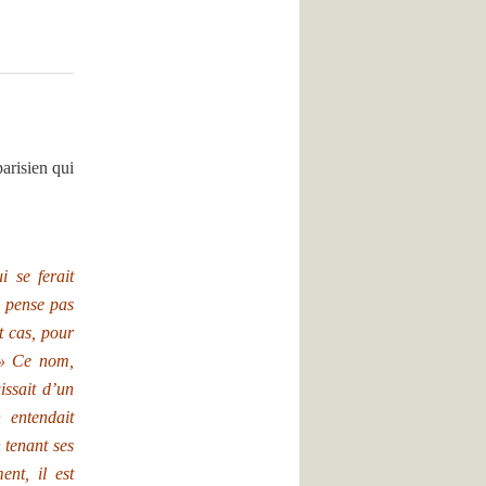
arisien qui
 se ferait
e pense pas
t cas, pour
 » Ce nom,
ssait d’un
 entendait
 tenant ses
ent, il est