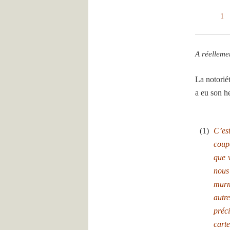
1
A réelleme
La notorié
a eu son he
.
(1)
C’es
coup
que 
nous
murm
autr
préci
cart