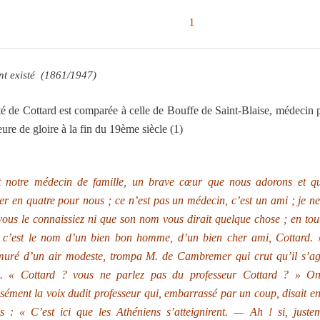
1
nt existé (1861/1947)
té de Cottard est comparée à celle de Bouffe de Saint-Blaise, médecin p
ure de gloire à la fin du 19ème siècle (1)
t notre médecin de famille, un brave cœur que nous adorons et qui
er en quatre pour nous ; ce n’est pas un médecin, c’est un ami ; je n
vous le connaissiez ni que son nom vous dirait quelque chose ; en tou
 c’est le nom d’un bien bon homme, d’un bien cher ami, Cottard.
uré d’un air modeste, trompa M. de Cambremer qui crut qu’il s’agi
e. « Cottard ? vous ne parlez pas du professeur Cottard ? » On
sément la voix dudit professeur qui, embarrassé par un coup, disait en
es : « C’est ici que les Athéniens s’atteignirent. — Ah ! si, justem