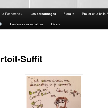
 La Recherche »
Les personnages
Extraits
Proust et la belle
Heureuses associations
Divers
toit-Suffit