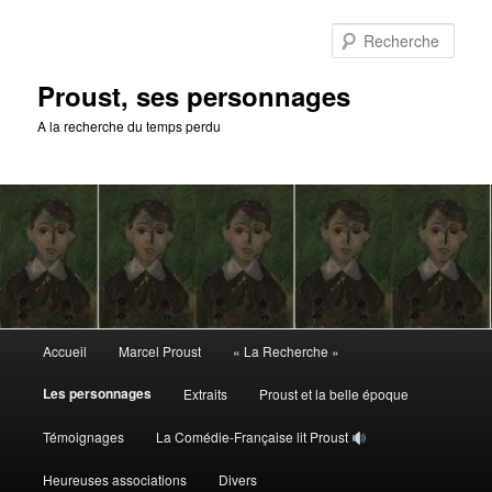
Aller
au
Rech
contenu
principal
Proust, ses personnages
A la recherche du temps perdu
Menu
Accueil
Marcel Proust
« La Recherche »
principal
Les personnages
Extraits
Proust et la belle époque
Témoignages
La Comédie-Française lit Proust
Heureuses associations
Divers