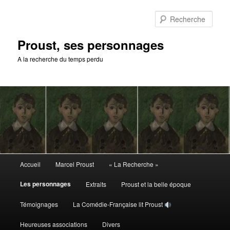
Aller
au
Rech
contenu
principal
Proust, ses personnages
A la recherche du temps perdu
Menu
Accueil
Marcel Proust
« La Recherche »
principal
Les personnages
Extraits
Proust et la belle époque
Témoignages
La Comédie-Française lit Proust
Heureuses associations
Divers