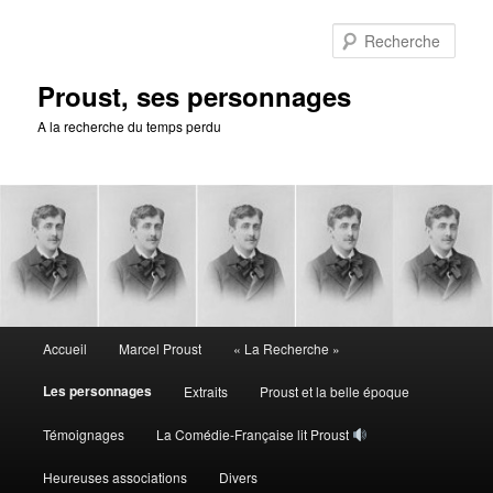
Aller
au
Rech
contenu
principal
Proust, ses personnages
A la recherche du temps perdu
Menu
Accueil
Marcel Proust
« La Recherche »
principal
Les personnages
Extraits
Proust et la belle époque
Témoignages
La Comédie-Française lit Proust
Heureuses associations
Divers