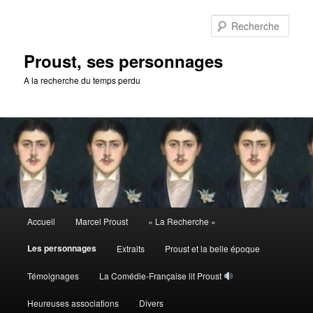
Aller
au
Rech
contenu
principal
Proust, ses personnages
A la recherche du temps perdu
Menu
Accueil
Marcel Proust
« La Recherche »
principal
Les personnages
Extraits
Proust et la belle époque
Témoignages
La Comédie-Française lit Proust
Heureuses associations
Divers