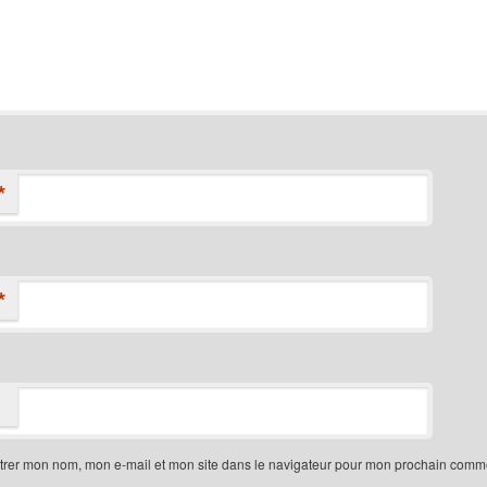
*
*
trer mon nom, mon e-mail et mon site dans le navigateur pour mon prochain comme