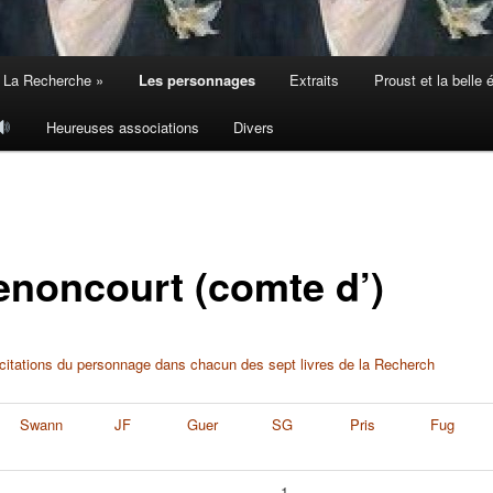
 La Recherche »
Les personnages
Extraits
Proust et la belle
Heureuses associations
Divers
noncourt (comte d’)
itations du personnage dans chacun des sept livres de la Recherch
Swann
JF
Guer
SG
Pris
Fug
1