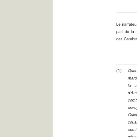
Le narrateu
part de la
des Cambr
(1)
Quand
marqu
la c
d’Am
comte
envo
Guic
cous
comt
dénom