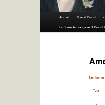
Menu
Accueil
Marcel Proust
«
principal
La Comédie-Française lit Proust
Ame
Nombre de c
Total
1