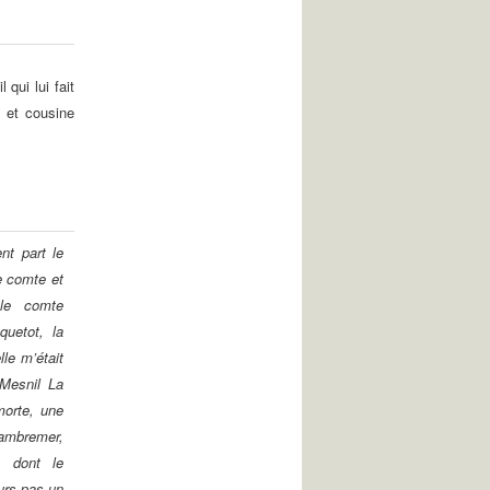
qui lui fait
 et cousine
nt part le
e comte et
 le comte
uetot, la
le m’était
Mesnil La
morte, une
ambremer,
, dont le
urs pas un