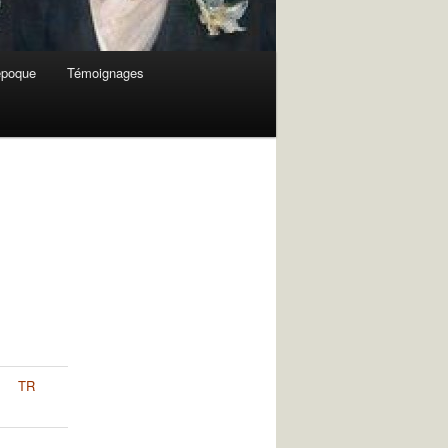
 époque
Témoignages
TR