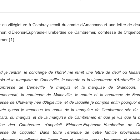
r en villégiature à Combray reçoit du comte d’Amenoncourt une lettre de deuil 
 mort d’Eléonor-Euphrasie-Humbertine de Cambremer, comtesse de Criquetot
(1).
emer
 je rentrai, le concierge de l’hôtel me remit une lettre de deuil où faisaie
is et la marquise de Gonneville, le vicomte et la vicomtesse d’Amfreville, l
omtesse de Berneville, le marquis et la marquise de Graincourt,
enoncourt, la comtesse de Maineville, le comte et la comtesse de Franq
sse de Chaverny née d’Aigleville, et de laquelle je compris enfin pourquoi el
yée quand je reconnus les noms de la marquise de Cambremer née du 
hard, du marquis et de la marquise de Cambremer, et que je vis que la 
ine des Cambremer, s’appelait Eléonore-Euphrasie–Humbertine de C
esse de Criquetot. Dans toute l’étendue de cette famille provinciale
brement remplissait des lignes fines et serrées, pas un bourgeois, et d’aille