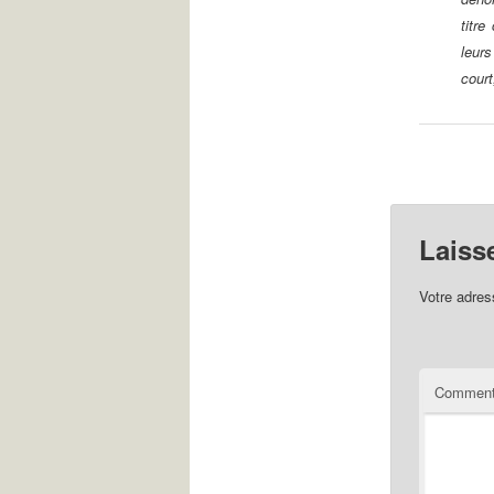
titre
leur
court
Laiss
Votre adres
Comment