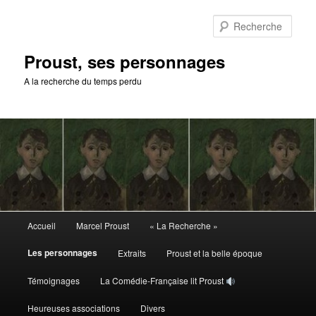
Aller
au
Rech
contenu
principal
Proust, ses personnages
A la recherche du temps perdu
Menu
Accueil
Marcel Proust
« La Recherche »
principal
Les personnages
Extraits
Proust et la belle époque
Témoignages
La Comédie-Française lit Proust
Heureuses associations
Divers