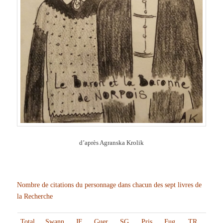
d’après Agranska Krolik
Nombre de citations du personnage dans chacun des sept livres de
la Recherche
Total
Swann
JF
Guer
SG
Pris
Fug
TR