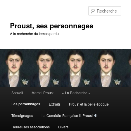
Aller
au
Rech
contenu
principal
Proust, ses personnages
A la recherche du temps perdu
Menu
Accueil
Marcel Proust
« La Recherche »
principal
Les personnages
Extraits
Proust et la belle époque
Témoignages
La Comédie-Française lit Proust
Heureuses associations
Divers