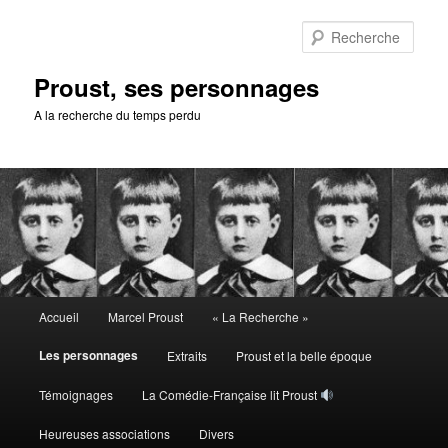
Aller
au
Rech
contenu
principal
Proust, ses personnages
A la recherche du temps perdu
Menu
Accueil
Marcel Proust
« La Recherche »
principal
Les personnages
Extraits
Proust et la belle époque
Témoignages
La Comédie-Française lit Proust
Heureuses associations
Divers