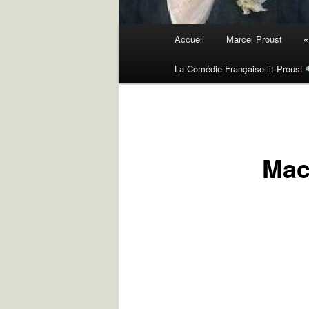
Menu
Accueil
Marcel Proust
«
principal
La Comédie-Française lit Proust
Mac