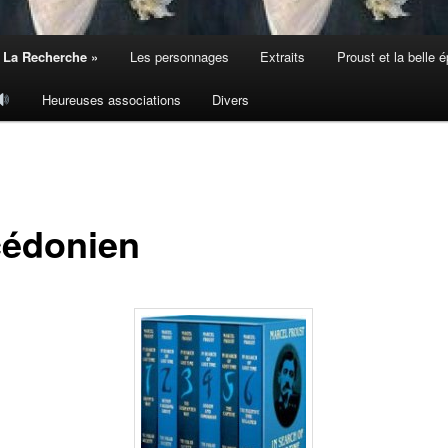
 La Recherche »
Les personnages
Extraits
Proust et la belle 
Heureuses associations
Divers
édonien