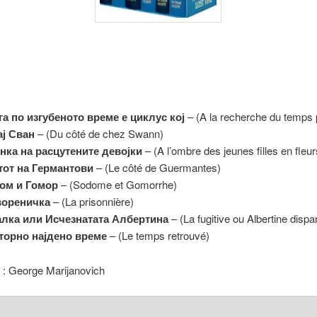
га по изгубеното време е циклус кој
– (A la recherche du temps 
ај Сван
– (Du côté de chez Swann)
енка на расцутените девојки
– (A l’ombre des jeunes filles en fleur
тот на Германтови
– (Le côté de Guermantes)
ом и Гомор
– (Sodome et Gomorrhe)
вореничка
– (La prisonnière)
алка
или
Исчезнатата Албертина
– (La fugitive ou Albertine dispa
торно најдено време
– (Le temps retrouvé)
 : George Marijanovich