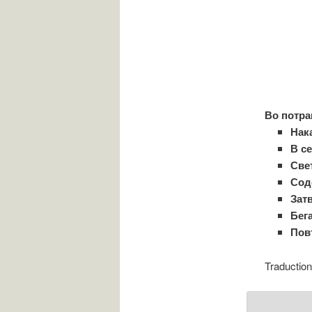
Во потра
Нак
В с
Све
Сод
Зат
Бег
Пов
Traduction