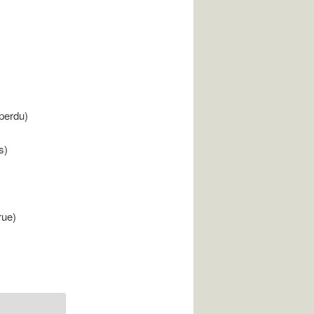
perdu)
s)
rue)