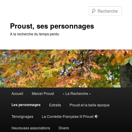
Aller
au
Rech
contenu
principal
Proust, ses personnages
A la recherche du temps perdu
Menu
Accueil
Marcel Proust
« La Recherche »
principal
Les personnages
Extraits
Proust et la belle époque
Témoignages
La Comédie-Française lit Proust
Heureuses associations
Divers