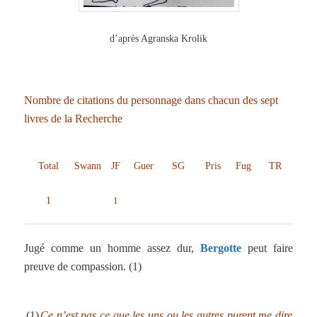
d’après Agranska Krolik
Nombre de citations du personnage dans chacun des sept
livres de la Recherche
Total
Swann
JF
Guer
SG
Pris
Fug
TR
1
1
Jugé comme un homme assez dur,
Bergotte
peut faire
preuve de compassion. (1)
.
(1)
Ce n’est pas ce que les uns ou les autres purent me dire