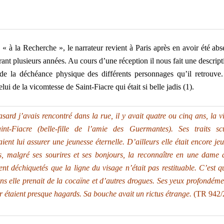
e « à la Recherche », le narrateur revient à Paris après en avoir été abs
rant plusieurs années. Au cours d’une réception il nous fait une descrip
 de la déchéance physique des différents personnages qu’il retrouve
celui de la vicomtesse de Saint-Fiacre qui était si belle jadis (1).
sard j’avais rencontré dans la rue, il y avait quatre ou cinq ans, la 
int-Fiacre (belle-fille de l’amie des
Guermantes
). Ses traits sc
ient lui assurer une jeunesse éternelle. D’ailleurs elle était encore je
, malgré ses sourires et ses bonjours, la reconnaître en une dame a
ent déchiquetés que la ligne du visage n’était pas restituable. C’est 
ans elle prenait de la cocaïne et d’autres drogues. Ses yeux profondém
r étaient presque hagards. Sa bouche avait un rictus étrange.
(TR 942/