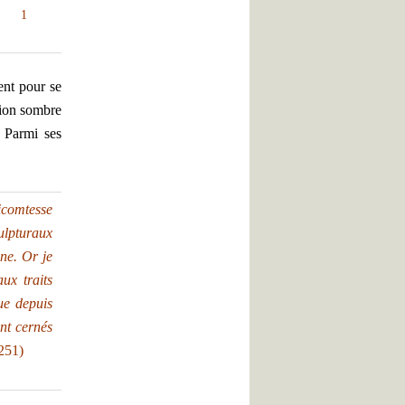
1
ent pour se
tion sombre
. Parmi ses
vicomtesse
ulpturaux
une. Or je
ux traits
que depuis
ent cernés
251)