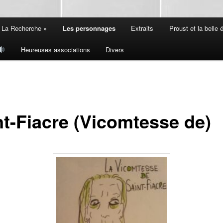
 La Recherche »
Les personnages
Extraits
Proust et la belle
Heureuses associations
Divers
nt-Fiacre (Vicomtesse de)