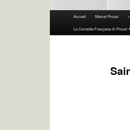
Menu
Accueil
Marcel Proust
«
principal
La Comédie-Française lit Proust
Sai