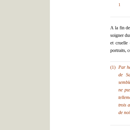
1
A la fin d
soigner du
et cruelle
portraits, 
(1)
Par ha
de Sa
sembla
ne pus
tellem
trois 
de noi