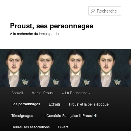
Aller
au
Rech
contenu
principal
Proust, ses personnages
A la recherche du temps perdu
Menu
Accueil
Marcel Proust
« La Recherche »
principal
Les personnages
Extraits
Proust et la belle époque
Témoignages
La Comédie-Française lit Proust
Heureuses associations
Divers