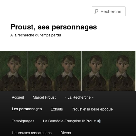
Aller
au
Rech
contenu
principal
Proust, ses personnages
A la recherche du temps perdu
Menu
Accueil
Marcel Proust
« La Recherche »
principal
Les personnages
Extraits
Proust et la belle époque
Témoignages
La Comédie-Française lit Proust
Heureuses associations
Divers