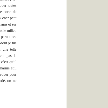
ouer toutes
te sorte de
 cher petit
ains et sur
rs le milieu
 paru aussi
 dont je fus
c une telle
ient pas la
 c’est qu’il
charme et il
érober pour
modé, on ne