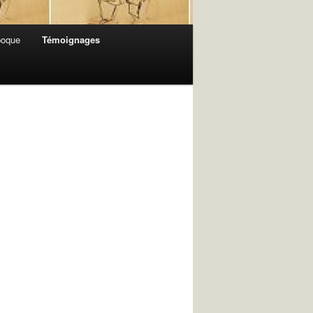
poque
Témoignages