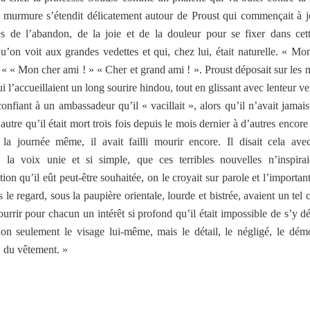
 murmure s’étendit délicatement autour de Proust qui commençait à j
s de l’abandon, de la joie et de la douleur pour se fixer dans cet
u’on voit aux grandes vedettes et qui, chez lui, était naturelle. « Mon
 « « Mon cher ami ! » « Cher et grand ami ! ». Proust déposait sur les m
i l’accueillaient un long sourire hindou, tout en glissant avec lenteur ve
confiant à un ambassadeur qu’il « vacillait », alors qu’il n’avait jamais
 autre qu’il était mort trois fois depuis le mois dernier à d’autres encore
la journée même, il avait failli mourir encore. Il disait cela ave
e, la voix unie et si simple, que ces terribles nouvelles n’inspira
on qu’il eût peut-être souhaitée, on le croyait sur parole et l’important
s le regard, sous la paupière orientale, lourde et bistrée, avaient un tel 
ourrir pour chacun un intérêt si profond qu’il était impossible de s’y d
on seulement le visage lui-même, mais le détail, le négligé, le dé
, du vêtement. »