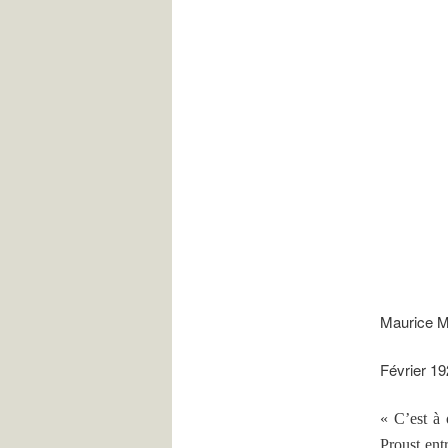
.
Maurice M
Février 1
« C’est à 
Proust ent