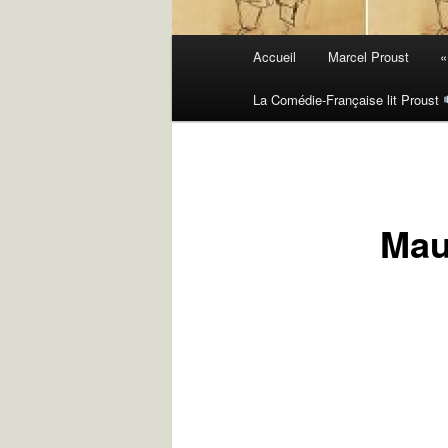
Menu
Accueil
Marcel Proust
«
principal
La Comédie-Française lit Proust
Mau