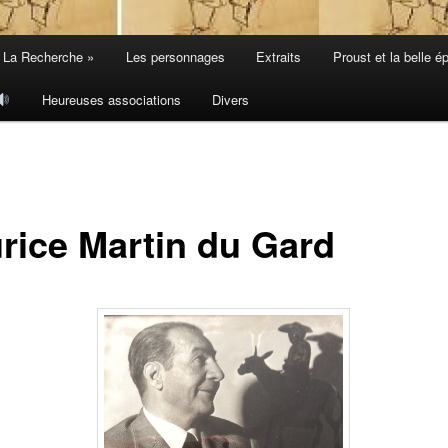
 La Recherche »
Les personnages
Extraits
Proust et la belle é
Heureuses associations
Divers
rice Martin du Gard