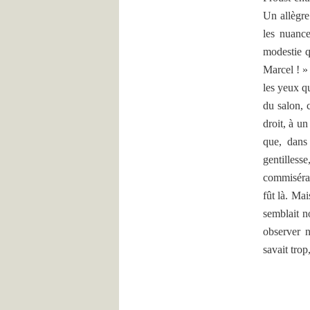
Un allègre
les nuance
modestie q
Marcel ! »
les yeux qu
du salon, 
droit, à un
que, dans 
gentilless
commisérati
fût là. Mai
semblait n
observer n
savait trop