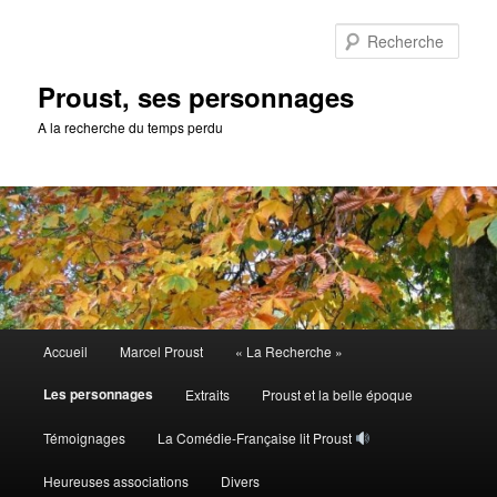
Aller
au
Rech
contenu
principal
Proust, ses personnages
A la recherche du temps perdu
Menu
Accueil
Marcel Proust
« La Recherche »
principal
Les personnages
Extraits
Proust et la belle époque
Témoignages
La Comédie-Française lit Proust
Heureuses associations
Divers