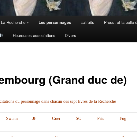
 La Recherche »
Les personnages
Extraits
Proust et la belle
Heureuses associations
Divers
embourg (Grand duc de)
itations du personnage dans chacun des sept livres de la Recherche
Swann
JF
Guer
SG
Pris
Fug