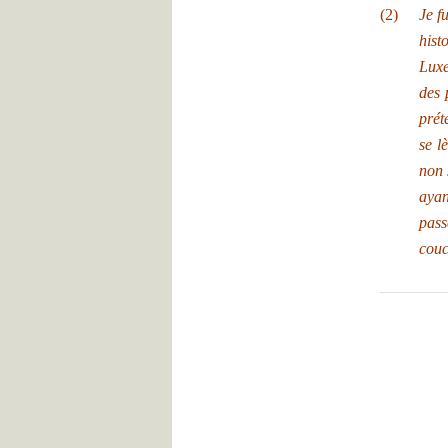
(2)
Je f
hist
Luxe
des 
prét
se l
non 
ayan
pass
couc