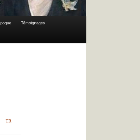
 époque
Témoignages
TR