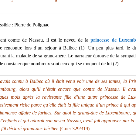
1
9
2
sible : Pierre de Polignac
ment comte de Nassau, il est le neveu de la
princesse de Luxem
le rencontre lors d’un séjour à Balbec (1). Un peu plus tard, le d
durant la maladie de sa grand-mère. Le narrateur éprouve de la sympath
 de constater que nombreux sont ceux qui se moquent de lui (2).
’avais connu à Balbec où il était venu voir une de ses tantes, la
Pri
embourg
, alors qu’il n’était encore que comte de Nassau. Il ava
ques mois après la ravissante fille d’une autre princesse de Lu
ssivement riche parce qu’elle était la fille unique d’un prince à qui a
immense affaire de farines. Sur quoi le grand-duc de Luxembourg, qu
d’enfants et qui adorait son neveu
Nassau
, avait fait approuver par l
l fût déclaré grand-duc héritier.
(Guer 329/319)