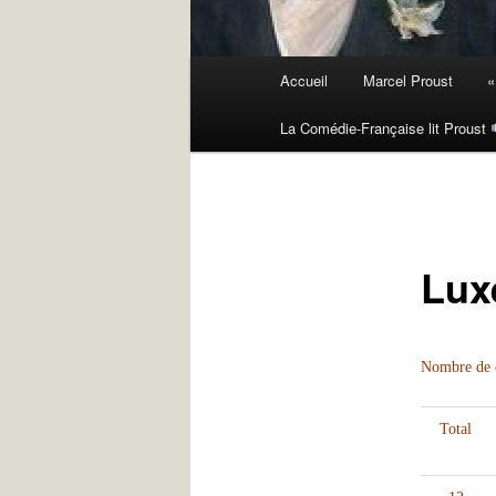
Menu
Accueil
Marcel Proust
«
principal
La Comédie-Française lit Proust
Lux
Nombre de c
Total