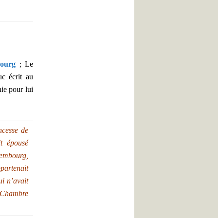
bourg
; Le
uc écrit au
ie pour lui
ncesse de
it épousé
xembourg,
ppartenait
i n’avait
a Chambre