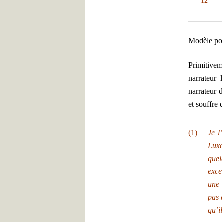
12
Modèle pos
Primitive
narrateur 
narrateur 
et souffre
(1)
Je l
Lux
quel
exce
une 
pas 
qu’i