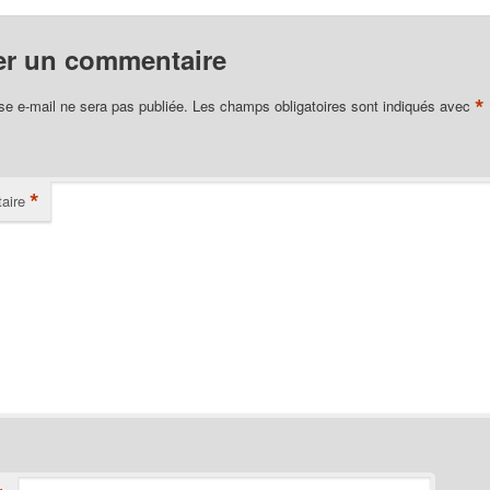
er un commentaire
*
se e-mail ne sera pas publiée.
Les champs obligatoires sont indiqués avec
*
aire