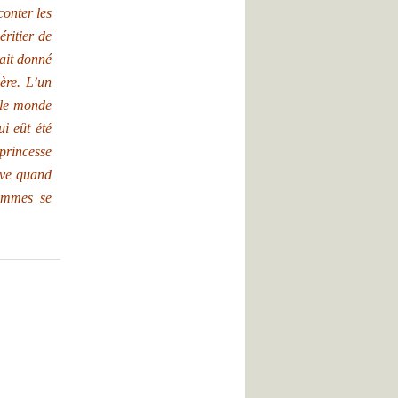
conter les
éritier de
ait donné
ère
. L’un
 le monde
i eût été
princesse
ève quand
hommes se