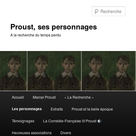
Aller
au
Rech
contenu
principal
Proust, ses personnages
A la recherche du temps perdu
Menu
Accueil
Marcel Proust
« La Recherche »
principal
Les personnages
Extraits
Proust et la belle époque
Témoignages
La Comédie-Française lit Proust
Heureuses associations
Divers